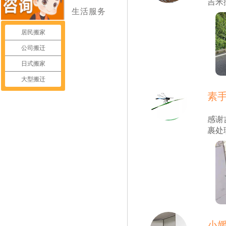
吉米
生活服务
居民搬家
公司搬迁
日式搬家
大型搬迁
素手
感谢
裹处
小媛