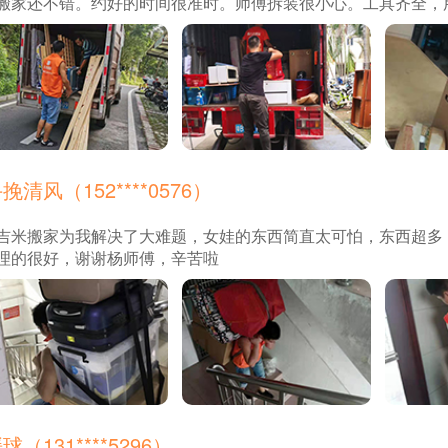
搬家还不错。约好的时间很准时。师傅拆装很小心。工具齐全，
挽清风（152****0576）
吉米搬家为我解决了大难题，女娃的东西简直太可怕，东西超多
理的很好，谢谢杨师傅，辛苦啦
球（131****5296）