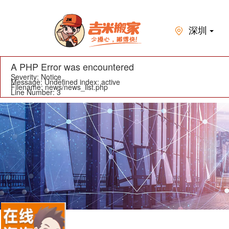
深圳
A PHP Error was encountered
Severity: Notice
Message: Undefined index: active
Filename: news/news_list.php
Line Number: 3