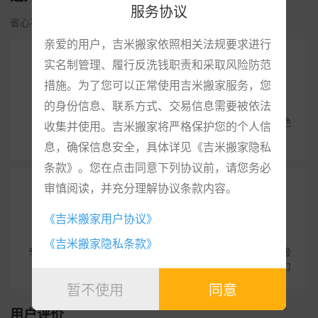
服务协议
省心不贵·安全便捷·专业服务
亲爱的用户，吉米搬家依照相关法规要求进行
实名制管理、履行反洗钱职责和采取风险防范
措施。为了您可以正常使用吉米搬家服务，您
专属顾问
收费透明
的身份信息、联系方式、交易信息需要被依法
打造一对一专属搬家顾
在线下单，明码标价，绝
收集并使用。吉米搬家将严格保护您的个人信
问，快速响应
不坐地起价。
息，确保信息安全，具体详见《吉米搬家隐私
条款》。您在点击同意下列协议前，请您务必
审慎阅读，并充分理解协议条款内容。
《吉米搬家用户协议》
优质服务
售后保障
《吉米搬家隐私条款》
专业服务团队，严格培训
服务全程跟进，人员评级
上岗
打分，提高综合服务能力
暂不使用
同意
用户评价