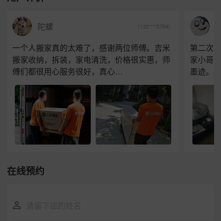
J
陀螺
（132****5784）
一个人搬家真的太难了，感谢两位师傅。吉米
第二次
搬家收纳，拆装，家电清洗，价格很实惠，师
家小哥
傅们都很用心服务很好，真心…
墨迹。
在线预约
请留下您的姓名