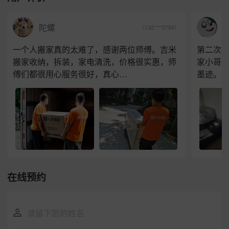
J
陀螺
（132****5784）
一个人搬家真的太难了，感谢两位师傅。吉米
第二次
搬家收纳，拆装，家电清洗，价格很实惠，师
家小哥
傅们都很用心服务很好，真心…
墨迹。
在线预约
请留下您的姓名