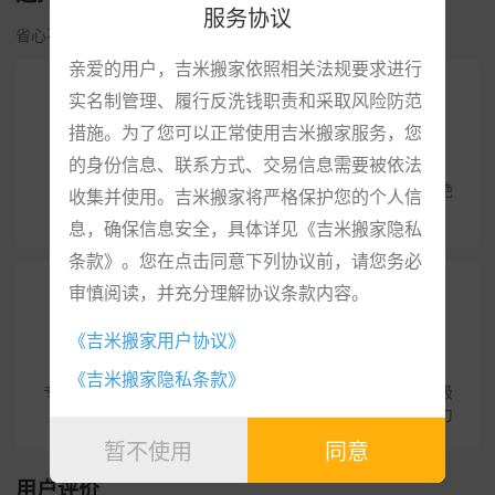
服务协议
省心不贵·安全便捷·专业服务
亲爱的用户，吉米搬家依照相关法规要求进行
实名制管理、履行反洗钱职责和采取风险防范
措施。为了您可以正常使用吉米搬家服务，您
专属顾问
收费透明
的身份信息、联系方式、交易信息需要被依法
打造一对一专属搬家顾
在线下单，明码标价，绝
收集并使用。吉米搬家将严格保护您的个人信
问，快速响应
不坐地起价。
息，确保信息安全，具体详见《吉米搬家隐私
条款》。您在点击同意下列协议前，请您务必
审慎阅读，并充分理解协议条款内容。
《吉米搬家用户协议》
优质服务
售后保障
《吉米搬家隐私条款》
专业服务团队，严格培训
服务全程跟进，人员评级
上岗
打分，提高综合服务能力
暂不使用
同意
用户评价