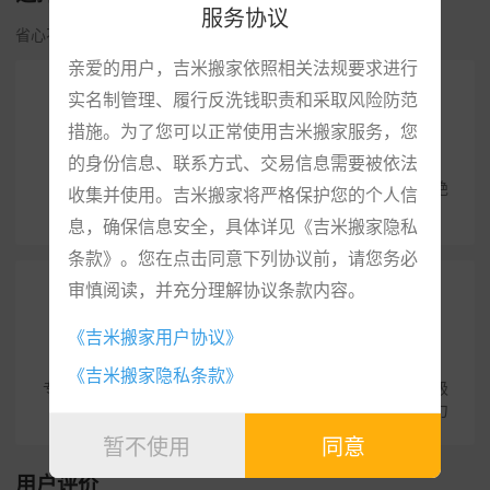
服务协议
省心不贵·安全便捷·专业服务
亲爱的用户，吉米搬家依照相关法规要求进行
实名制管理、履行反洗钱职责和采取风险防范
措施。为了您可以正常使用吉米搬家服务，您
专属顾问
收费透明
的身份信息、联系方式、交易信息需要被依法
打造一对一专属搬家顾
在线下单，明码标价，绝
收集并使用。吉米搬家将严格保护您的个人信
问，快速响应
不坐地起价。
息，确保信息安全，具体详见《吉米搬家隐私
条款》。您在点击同意下列协议前，请您务必
审慎阅读，并充分理解协议条款内容。
《吉米搬家用户协议》
优质服务
售后保障
《吉米搬家隐私条款》
专业服务团队，严格培训
服务全程跟进，人员评级
上岗
打分，提高综合服务能力
暂不使用
同意
用户评价