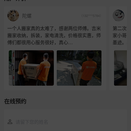
J
陀螺
（132****5784）
一个人搬家真的太难了，感谢两位师傅。吉米
第二次
搬家收纳，拆装，家电清洗，价格很实惠，师
家小哥
傅们都很用心服务很好，真心…
墨迹。
在线预约
请留下您的姓名