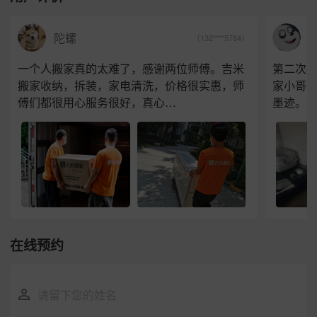
J
陀螺
（132****5784）
一个人搬家真的太难了，感谢两位师傅。吉米
第二次
搬家收纳，拆装，家电清洗，价格很实惠，师
家小哥
傅们都很用心服务很好，真心…
墨迹。
在线预约
请留下您的姓名